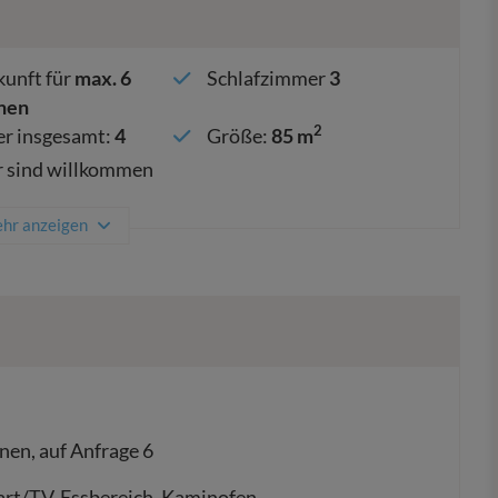
unft für
max.
6
Schlafzimmer
3
nen
2
r insgesamt
:
4
Größe
:
85 m
r sind willkommen
hr anzeigen
nen, auf Anfrage 6
rt/TV, Essbereich, Kaminofen