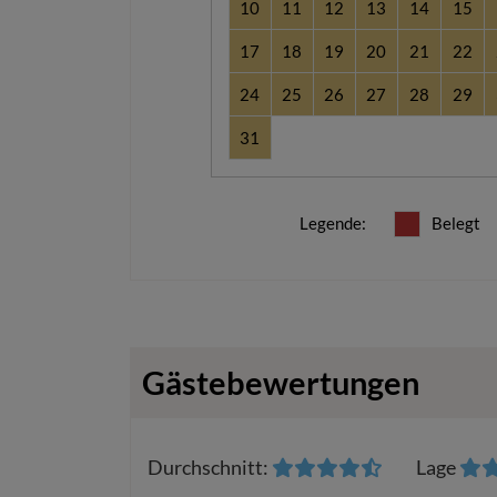
10
11
12
13
14
15
17
18
19
20
21
22
24
25
26
27
28
29
31
Legende
:
Belegt
Gästebewertungen
Durchschnitt
:
Lage