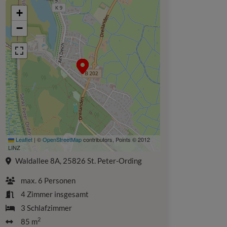
+
−
Leaflet
|
©
OpenStreetMap
contributors, Points © 2012
LINZ
Waldallee 8A, 25826 St. Peter-Ording
max.
6
Personen
4
Zimmer insgesamt
3
Schlafzimmer
2
85 m