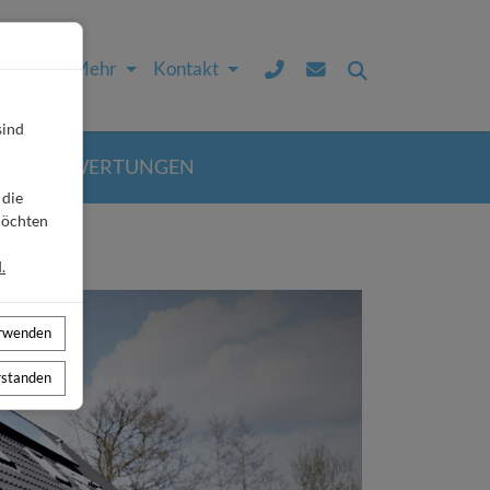
Service & Mehr
Kontakt
sind
ÄSTEBEWERTUNGEN
 die
möchten
.
erwenden
erstanden