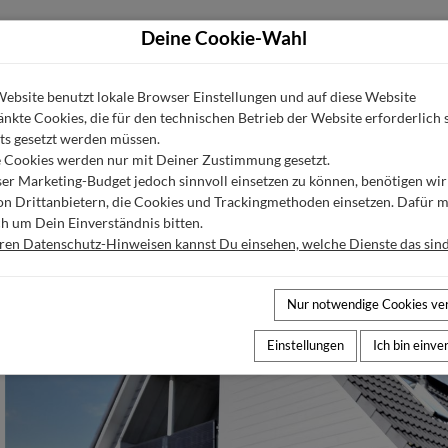
Deine Cookie-Wahl
Last Minute
Urlaubsorte
Größere Unterkünfte
ebsite benutzt lokale Browser Einstellungen und auf diese Website
nkte Cookies, die für den technischen Betrieb der Website erforderlich 
ts gesetzt werden müssen.
AUSSTATTUNG
ENTFERNUNGEN
KALENDER
G
 Cookies werden nur mit Deiner Zustimmung gesetzt.
r Marketing-Budget jedoch sinnvoll einsetzen zu können, benötigen wir
von Drittanbietern, die Cookies und Trackingmethoden einsetzen. Dafür 
h um Dein Einverständnis bitten.
eren Datenschutz-Hinweisen kannst Du einsehen, welche Dienste das sind
Nur notwendige Cookies v
Einstellungen
Ich bin einv