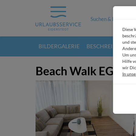
Suchen & Buchen
Diese W
beschrä
und ste
BILDERGALERIE
BESCHREIBUNG
Andere
Um unse
Hilfe 
Beach Walk EG
wir Dic
In uns