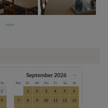
Mehr
September
2026
So
Mo
Di
Mi
Do
Fr
Sa
So
2
1
2
3
4
5
6
9
7
8
9
10
11
12
13