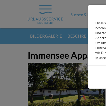
Suchen & Buchen
Diese W
beschrä
und ste
BILDERGALERIE
BESCHREIBUNG
Andere
Um unse
Hilfe 
Immensee App. G
wir Dic
In uns