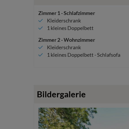
Zimmer
1
-
Schlafzimmer
Kleiderschrank
1
kleines Doppelbett
Zimmer
2
-
Wohnzimmer
Kleiderschrank
1
kleines Doppelbett
-
Schlafsofa
Bildergalerie