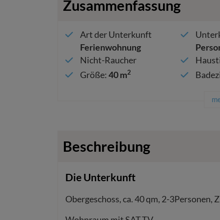
Zusammenfassung
Art der Unterkunft
Unterk
Ferienwohnung
Perso
Nicht-Raucher
Hausti
2
Größe
:
40 m
Badez
me
Beschreibung
Die Unterkunft
Obergeschoss, ca. 40 qm, 2-3Personen, Z
Wohnraum mit SAT-TV