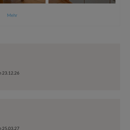
Mehr
m
23.12.26
m
25.03.27