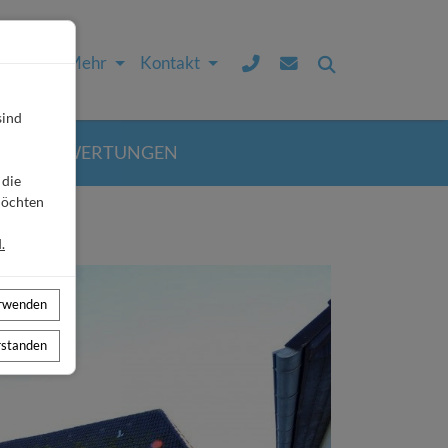
Service & Mehr
Kontakt
sind
ÄSTEBEWERTUNGEN
 die
möchten
.
erwenden
erstanden