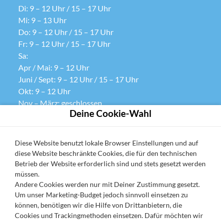
Di: 9 – 12 Uhr / 15 – 17 Uhr
Mi: 9 – 13 Uhr
Do: 9 – 12 Uhr / 15 – 17 Uhr
Fr: 9 – 12 Uhr / 15 – 17 Uhr
Sa:
Apr / Mai: 9 – 12 Uhr
Juni / Sept: 9 – 12 Uhr / 15 – 17 Uhr
Okt: 9 – 12 Uhr
Nov – März: geschlossen
Deine Cookie-Wahl
So: geschlossen
Datenschutz
Diese Website benutzt lokale Browser Einstellungen und auf
diese Website beschränkte Cookies, die für den technischen
Cookie-Einstellungen
Betrieb der Website erforderlich sind und stets gesetzt werden
AGB
müssen.
Andere Cookies werden nur mit Deiner Zustimmung gesetzt.
Impressum
Um unser Marketing-Budget jedoch sinnvoll einsetzen zu
URV widerrufen
können, benötigen wir die Hilfe von Drittanbietern, die
Cookies und Trackingmethoden einsetzen. Dafür möchten wir