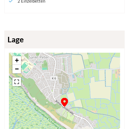
2
Einzelbetten
Lage
+
−