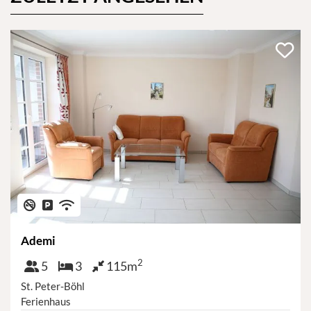
Haustiere erlaubt
Nicht-Raucher
Privatparkplatz
WLAN
Ademi
2
Personen
Schlafzimmer
Größe
5
3
115m
St. Peter-Böhl
Ferienhaus