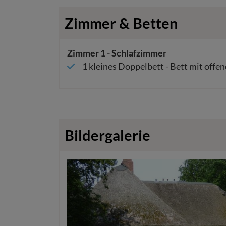
Zimmer & Betten
Zimmer
1
-
Schlafzimmer
1
kleines Doppelbett
-
Bett mit offe
Bildergalerie