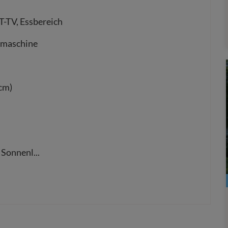
T-TV, Essbereich
hmaschine
cm)
, Sonnenl
...