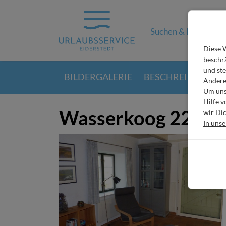
Suchen & Buchen
Diese W
beschrä
und ste
BILDERGALERIE
BESCHREIBUNG
Andere
Um unse
Hilfe 
Wasserkoog 22
wir Dic
In uns