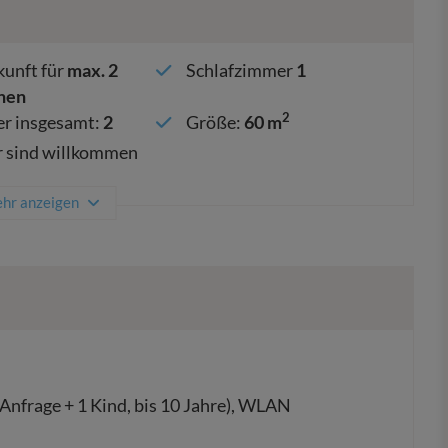
unft für
max.
2
Schlafzimmer
1
nen
2
r insgesamt
:
2
Größe
:
60 m
r sind willkommen
hr anzeigen
Anfrage + 1 Kind, bis 10 Jahre), WLAN