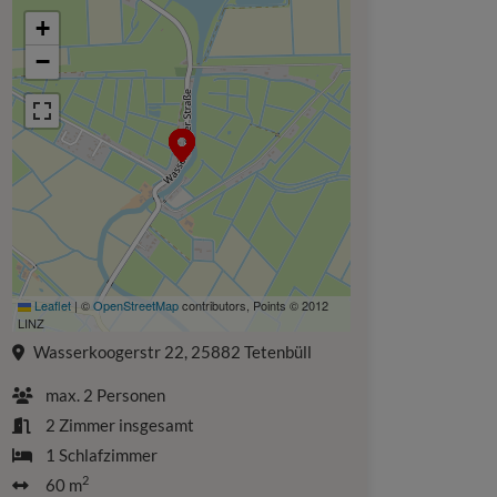
+
−
Leaflet
|
©
OpenStreetMap
contributors, Points © 2012
LINZ
Wasserkoogerstr 22, 25882 Tetenbüll
max.
2
Personen
2
Zimmer insgesamt
1
Schlafzimmer
2
60 m