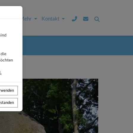
Service & Mehr
Kontakt
sind
N
 die
möchten
.
erwenden
erstanden