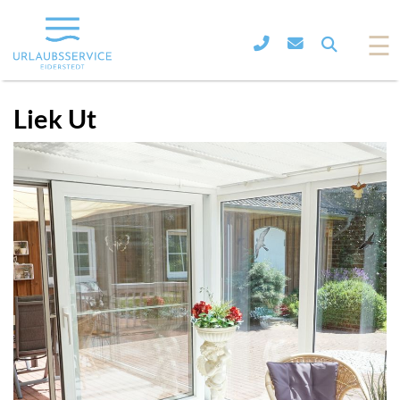
☰
Liek Ut