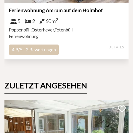
Ferienwohnung Amrum auf dem Holmhof
2
Personen
Schlafzimmer
Größe
5
2
60m
Poppenbüll,Osterhever,Tetenbüll
Ferienwohnung
DETAILS
4.9/5 -
3
Bewertungen
ZULETZT ANGESEHEN