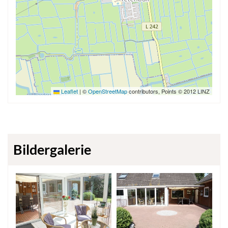
Leaflet
|
©
OpenStreetMap
contributors, Points © 2012 LINZ
Bildergalerie