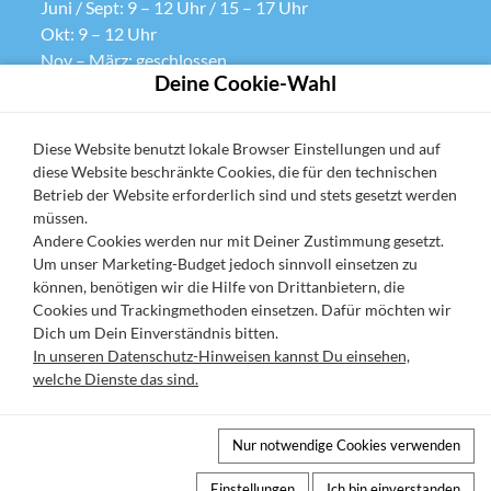
Juni / Sept: 9 – 12 Uhr / 15 – 17 Uhr
Okt: 9 – 12 Uhr
Nov – März: geschlossen
Deine Cookie-Wahl
So: geschlossen
Datenschutz
Diese Website benutzt lokale Browser Einstellungen und auf
diese Website beschränkte Cookies, die für den technischen
Cookie-Einstellungen
Betrieb der Website erforderlich sind und stets gesetzt werden
AGB
müssen.
Andere Cookies werden nur mit Deiner Zustimmung gesetzt.
Impressum
Um unser Marketing-Budget jedoch sinnvoll einsetzen zu
URV widerrufen
können, benötigen wir die Hilfe von Drittanbietern, die
Cookies und Trackingmethoden einsetzen. Dafür möchten wir
Dich um Dein Einverständnis bitten.
Süderstr. 56, 25836 Garding
In unseren Datenschutz-Hinweisen kannst Du einsehen,
welche Dienste das sind.
04862 104 1206
info@urlaubsservice-eiderstedt.de
Nur notwendige Cookies verwenden
Einstellungen
Ich bin einverstanden