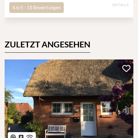
DETAILS
4.6/5 -
18
Bewertungen
ZULETZT ANGESEHEN
Haustiere erlaubt
Nicht-Raucher
Privatparkplatz
WLAN