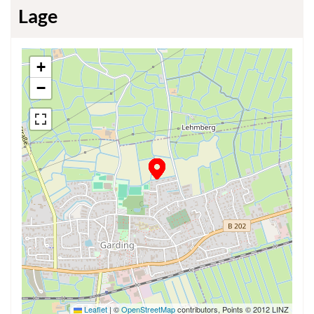
Lage
+
−
Leaflet
|
©
OpenStreetMap
contributors, Points © 2012 LINZ