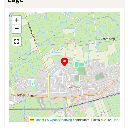
+
−
Leaflet
|
©
OpenStreetMap
contributors, Points © 2012 LINZ