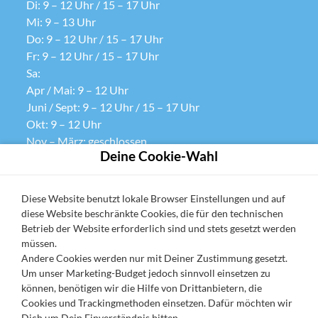
Di: 9 – 12 Uhr / 15 – 17 Uhr
Mi: 9 – 13 Uhr
Do: 9 – 12 Uhr / 15 – 17 Uhr
Fr: 9 – 12 Uhr / 15 – 17 Uhr
Sa:
Apr / Mai: 9 – 12 Uhr
Juni / Sept: 9 – 12 Uhr / 15 – 17 Uhr
Okt: 9 – 12 Uhr
Nov – März: geschlossen
Deine Cookie-Wahl
So: geschlossen
Datenschutz
Diese Website benutzt lokale Browser Einstellungen und auf
diese Website beschränkte Cookies, die für den technischen
Cookie-Einstellungen
Betrieb der Website erforderlich sind und stets gesetzt werden
AGB
müssen.
Andere Cookies werden nur mit Deiner Zustimmung gesetzt.
Impressum
Um unser Marketing-Budget jedoch sinnvoll einsetzen zu
URV widerrufen
können, benötigen wir die Hilfe von Drittanbietern, die
Cookies und Trackingmethoden einsetzen. Dafür möchten wir
Dich um Dein Einverständnis bitten.